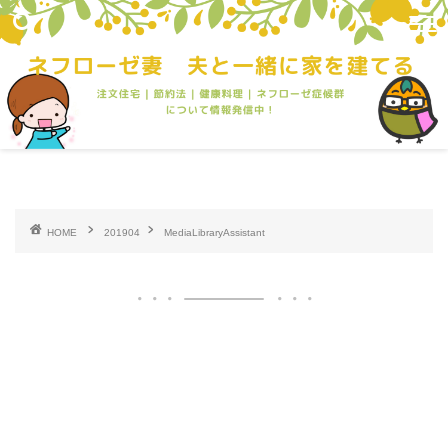
HOME
201904
MediaLibraryAssistant