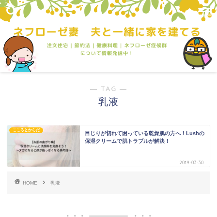
― TAG ―
乳液
こころとからだ
目じりが切れて困っている乾燥肌の方へ！Lushの
保湿クリームで肌トラブルが解決！
2019-03-30
HOME
乳液