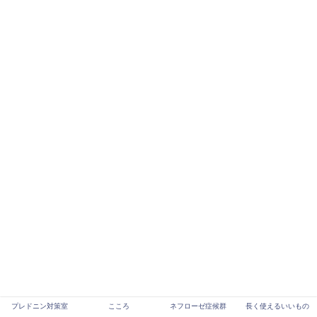
プレドニン対策室
こころ
ネフローゼ症候群
長く使えるいいもの