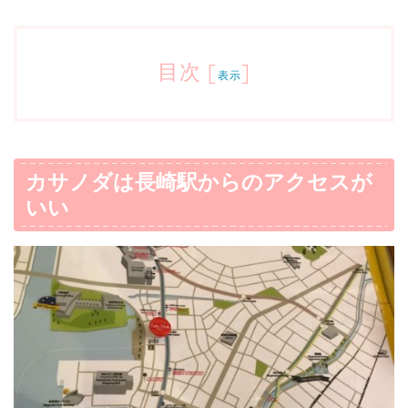
目次
[
]
表示
カサノダは長崎駅からのアクセスが
いい