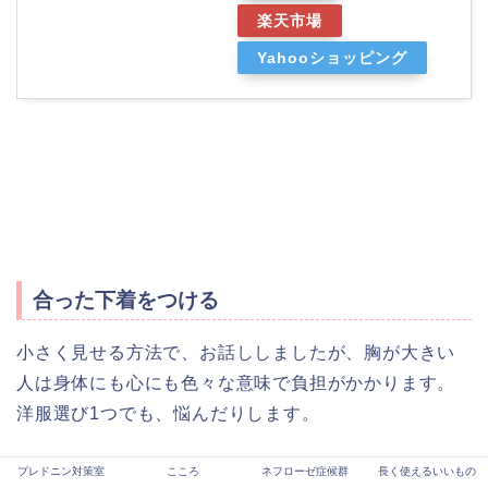
楽天市場
Yahooショッピング
合った下着をつける
小さく見せる方法で、お話ししましたが、胸が大きい
人は身体にも心にも色々な意味で負担がかかります。
洋服選び1つでも、悩んだりします。
プレドニン対策室
こころ
ネフローゼ症候群
長く使えるいいもの
自信がなくて姿勢が悪くなったり、重たくて、身体が