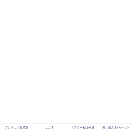
プレドニン対策室
こころ
ネフローゼ症候群
長く使えるいいもの