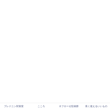
プレドニン対策室
こころ
ネフローゼ症候群
長く使えるいいもの