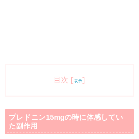
目次
[
]
表示
プレドニン15mgの時に体感してい
た副作用