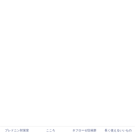
プレドニン対策室
こころ
ネフローゼ症候群
長く使えるいいもの