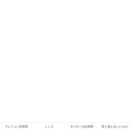
プレドニン対策室
こころ
ネフローゼ症候群
長く使えるいいもの