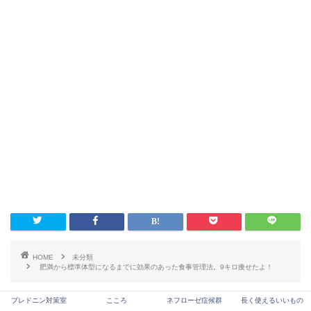
HOME
未分類
肥満から標準体型になるまでに効果のあった食事管理法。9キロ痩せたよ！
プレドニン対策室
こころ
ネフローゼ症候群
長く使えるいいもの