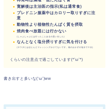
寛解後は主治医の指示(私は通常食)
プレドニン服薬中はカロリー取りすぎに注
意
動物性より植物性たんぱく質を摂取
焼肉食べ放題には行かない
(しゃぶしゃぶには行ったことあるの思い出した)
なんとなく塩分摂りすぎに気を付ける
(サラダにはほとんどドレッシングかけてないです。他のおかずの塩分で十分)
くらいの注意点で過ごしています(*’ω’*)
書き出すと多いな(‘ω’)ww