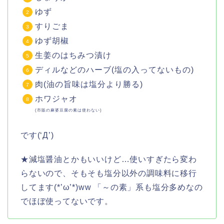
ゆず
すりごま
ゆず胡椒
生姜のはちみつ漬け
ディルなどのハーブ(塩の入ってないもの)
肉(油の旨味は塩分より勝る)
ホワジャオ
(市販の麻婆豆腐の素は使わない)
です(‘Д’)
★減塩醤油とかもいいけど…使いすぎたら変わ
らないので、そもそも塩分以外の調味料に移行
してます(*’ω’*)ww 「～の素」系も塩分多めなの
でほぼ使ってないです。