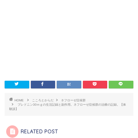
HOME
こころとからだ
ネフローゼ症候群
プレドニン30ｍｇの生活記録と副作用。ネフローゼ症候群の治療の記録。【体
験談】
RELATED POST