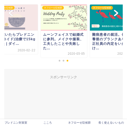
ローゼ症候群
ネフローゼ症候群
ネフローゼ症候群
を抜いたらプレドニン
ムーンフェイスで結婚式
難病患者の就活。長
テロイド)治療で15kg
に参列。メイクや服装、
養後のブランクあり
た | ダイ...
工夫したことや失敗し
正社員の内定をいた
た...
け...
2020-02-22
2020-03-05
2020-1
スポンサーリンク
プレドニン対策室
こころ
ネフローゼ症候群
長く使えるいいもの