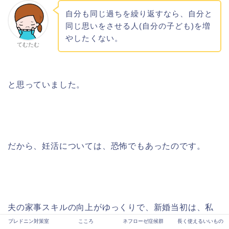
自分も同じ過ちを繰り返すなら、自分と
同じ思いをさせる人(自分の子ども)を増
やしたくない。
てむたむ
と思っていました。
だから、妊活については、恐怖でもあったのです。
夫の家事スキルの向上がゆっくりで、新婚当初は、私
がいっぱいいっぱいになっていたのもあって、このま
プレドニン対策室
こころ
ネフローゼ症候群
長く使えるいいもの