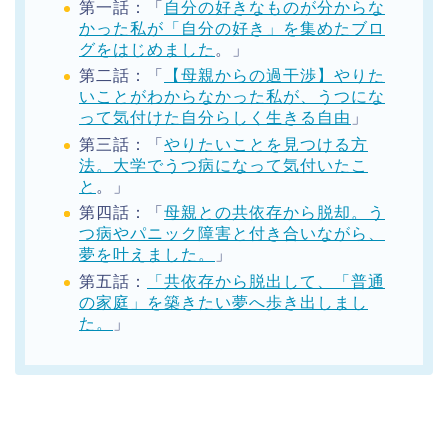
第一話：「
自分の好きなものが分からな
かった私が「自分の好き」を集めたブロ
グをはじめました
。」
第二話：「
【母親からの過干渉】やりた
いことがわからなかった私が、うつにな
って気付けた自分らしく生きる自由
」
第三話：「
やりたいことを見つける方
法。大学でうつ病になって気付いたこ
と
。」
第四話：「
母親との共依存から脱却。う
つ病やパニック障害と付き合いながら、
夢を叶えました。
」
第五話：
「共依存から脱出して、「普通
の家庭」を築きたい夢へ歩き出しまし
た。
」